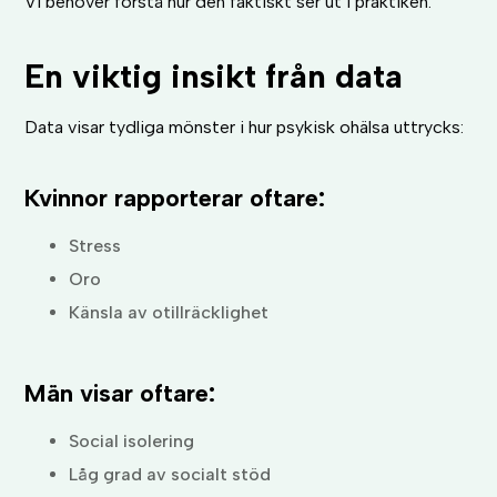
Vi behöver förstå hur den faktiskt ser ut i praktiken.
En viktig insikt från data
Data visar tydliga mönster i hur psykisk ohälsa uttrycks:
Kvinnor rapporterar oftare:
Stress
Oro
Känsla av otillräcklighet
Män visar oftare:
Social isolering
Låg grad av socialt stöd