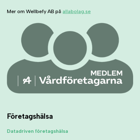
Mer om Wellbefy AB på
allabolag.se
Företagshälsa
Datadriven företagshälsa